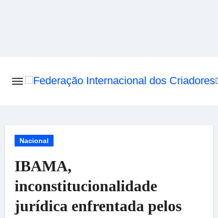
Skip
to
content
Nacional
IBAMA,
inconstitucionalidade
jurídica enfrentada pelos