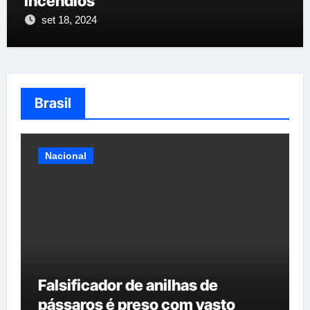
incêndios
set 18, 2024
Brasil
Torneios
s de
 vasto
Campeonato estadual FIC 