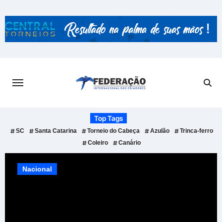
Skip
to
content
Top Tags
SC
Santa Catarina
Torneio do Cabeça
Azulão
Trinca-ferro
Coleiro
Canário
Nacional