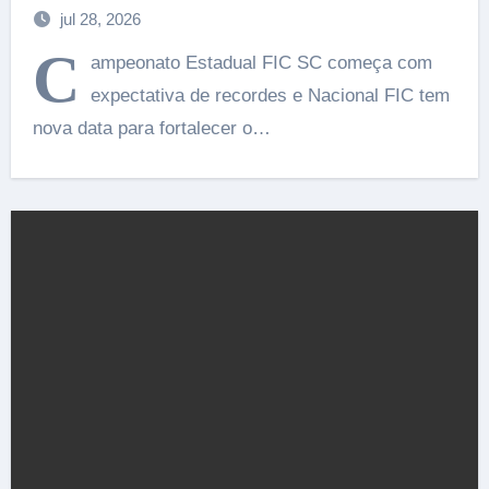
jul 28, 2026
C
ampeonato Estadual FIC SC começa com
expectativa de recordes e Nacional FIC tem
nova data para fortalecer o…