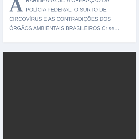
A
RARINHA-AZUL: A OPERAÇÃO DA
POLÍCIA FEDERAL, O SURTO DE
CIRCOVÍRUS E AS CONTRADIÇÕES DOS
ÓRGÃOS AMBIENTAIS BRASILEIROS Crise…