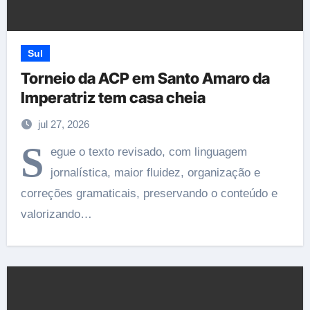
Sul
Torneio da ACP em Santo Amaro da
Imperatriz tem casa cheia
jul 27, 2026
S
egue o texto revisado, com linguagem
jornalística, maior fluidez, organização e
correções gramaticais, preservando o conteúdo e
valorizando…