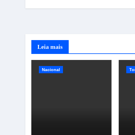
Leia mais
Nacional
To