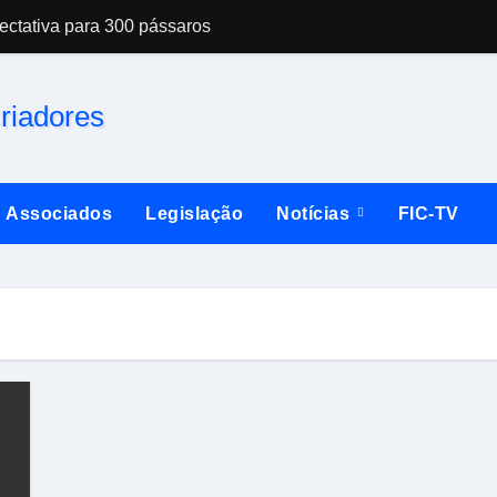
ctativa para 300 pássaros
 Imperatriz tem casa cheia
úne dezenas de criadores em Santo Amaro da Imperatriz
Amaro da Imperatriz e anuncia a maior temporada da sua histó
ente doméstico
Associados
Legislação
Notícias
FIC-TV
entro do sistema de TI
ica enfrentada pelos criadores no Espírito Santo
-candidatura de Richard Rasmussen a deputado federal
s é preso com vasto material