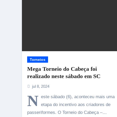
Torneios
Mega Torneio do Cabeça foi
realizado neste sábado em SC
jul 8, 2024
N
este sábado (6), aconteceu mais uma
etapa do incentivo aos criadores de
passeriformes. O Torneio do Cabeça –…