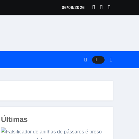
dual FIC tem expectativa para 300 pássaros
06/08/2026
Últimas
Palmares Fibra