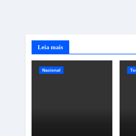
Leia mais
Nacional
To