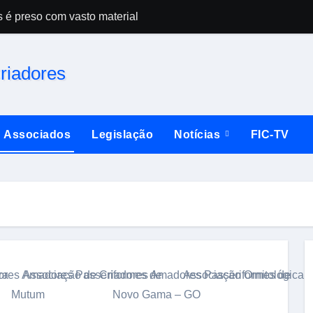
s é preso com vasto material
Campeonato esta
Associados
Legislação
Notícias
FIC-TV
ra
ores Amadores Passeriformes de
Associação de Criadores Amadores Passeriformes de
Associação Ornitológica 
Mutum
Novo Gama – GO