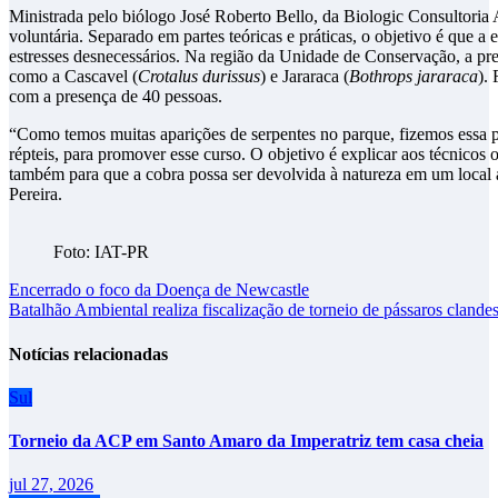
Ministrada pelo biólogo José Roberto Bello, da Biologic Consultoria 
voluntária. Separado em partes teóricas e práticas, o objetivo é que 
estresses desnecessários. Na região da Unidade de Conservação, a pre
como a Cascavel (
Crotalus durissus
) e Jararaca (
Bothrops jararaca
).
com a presença de 40 pessoas.
“Como temos muitas aparições de serpentes no parque, fizemos essa pa
répteis, para promover esse curso. O objetivo é explicar aos técnicos 
também para que a cobra possa ser devolvida à natureza em um local 
Pereira.
Foto: IAT-PR
Navegação
Encerrado o foco da Doença de Newcastle
Batalhão Ambiental realiza fiscalização de torneio de pássaros cland
de
Post
Notícias relacionadas
Sul
Torneio da ACP em Santo Amaro da Imperatriz tem casa cheia
jul 27, 2026