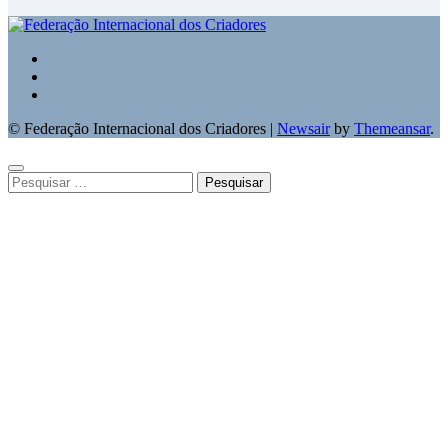
© Federação Internacional dos Criadores
|
Newsair
by
Themeansar
.
Pesquisar
por: