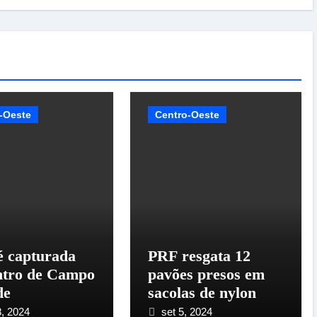
-Oeste
Centro-Oeste
é capturada
PRF resgata 12
ntro de Campo
pavões presos em
de
sacolas de nylon
8, 2024
set 5, 2024