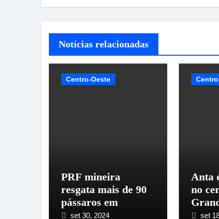
Notícias relacionadas
Centro-Oeste
Centro
PRF mineira
Anta 
resgata mais de 90
no ce
pássaros em
Gran
fiscalização na
set 30, 2024
set 1