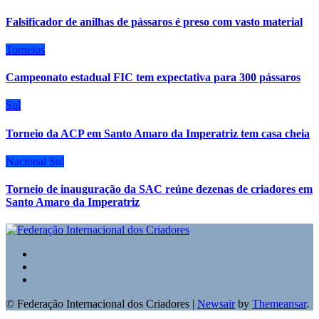
Falsificador de anilhas de pássaros é preso com vasto material
Torneios
Campeonato estadual FIC tem expectativa para 300 pássaros
Sul
Torneio da ACP em Santo Amaro da Imperatriz tem casa cheia
Nacional
Sul
Torneio de inauguração da SAC reúne dezenas de criadores em
Santo Amaro da Imperatriz
© Federação Internacional dos Criadores
|
Newsair
by
Themeansar
.