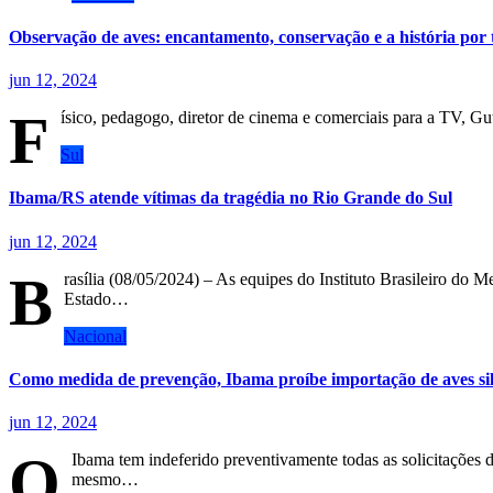
Observação de aves: encantamento, conservação e a história por 
jun 12, 2024
F
ísico, pedagogo, diretor de cinema e comerciais para a TV, 
Sul
Ibama/RS atende vítimas da tragédia no Rio Grande do Sul
jun 12, 2024
B
rasília (08/05/2024) – As equipes do Instituto Brasileiro do
Estado…
Nacional
Como medida de prevenção, Ibama proíbe importação de aves silve
jun 12, 2024
O
Ibama tem indeferido preventivamente todas as solicitações d
mesmo…