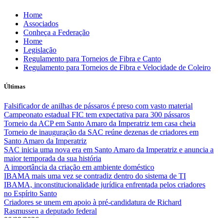
Skip
Home
to
Associados
content
Conheça a Federação
Home
Legislação
Regulamento para Torneios de Fibra e Canto
Regulamento para Torneios de Fibra e Velocidade de Coleiro
Últimas
Falsificador de anilhas de pássaros é preso com vasto material
Campeonato estadual FIC tem expectativa para 300 pássaros
Torneio da ACP em Santo Amaro da Imperatriz tem casa cheia
Torneio de inauguração da SAC reúne dezenas de criadores em
Santo Amaro da Imperatriz
SAC inicia uma nova era em Santo Amaro da Imperatriz e anuncia a
maior temporada da sua história
A importância da criação em ambiente doméstico
IBAMA mais uma vez se contradiz dentro do sistema de TI
IBAMA, inconstitucionalidade jurídica enfrentada pelos criadores
no Espírito Santo
Criadores se unem em apoio à pré-candidatura de Richard
Rasmussen a deputado federal