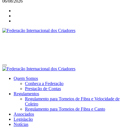
06/08/2026
Federação Internacional dos Criadores
Site da Federação Internacional dos Criadores de Pássaros
Federação Internacional dos Criadores
Site da Federação Internacional dos Criadores de Pássaros
Quem Somos
Conheça a Federação
Prestação de Contas
Regulamentos
Regulamento para Torneios de Fibra e Velocidade de
Coleiro
Regulamento para Torneios de Fibra e Canto
Associados
Legislação
Notícias