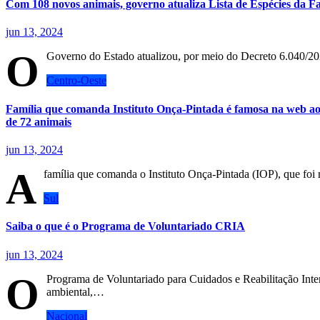
Com 108 novos animais, governo atualiza Lista de Espécies da
jun 13, 2024
O
Governo do Estado atualizou, por meio do Decreto 6.040/2
Centro-Oeste
Família que comanda Instituto Onça-Pintada é famosa na web ao p
de 72 animais
jun 13, 2024
A
família que comanda o Instituto Onça-Pintada (IOP), que fo
Sul
Saiba o que é o Programa de Voluntariado CRIA
jun 13, 2024
O
Programa de Voluntariado para Cuidados e Reabilitação Inte
ambiental,…
Nacional