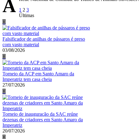
A
Paginação
1
2
3
Últimas
de
posts
Falsificador de anilhas de pássaros é preso
com vasto material
03/08/2026
Torneio da ACP em Santo Amaro da
Imperatriz tem casa cheia
27/07/2026
Torneio de inauguração da SAC reúne
dezenas de criadores em Santo Amaro da
Imperatriz
20/07/2026