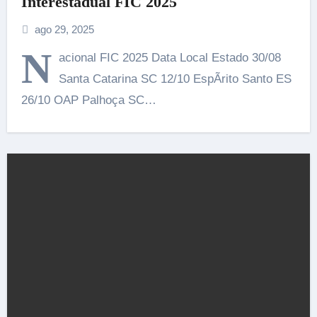
Interestadual FIC 2025
ago 29, 2025
N
acional FIC 2025 Data Local Estado 30/08
Santa Catarina SC 12/10 EspÃ­rito Santo ES
26/10 OAP Palhoça SC…