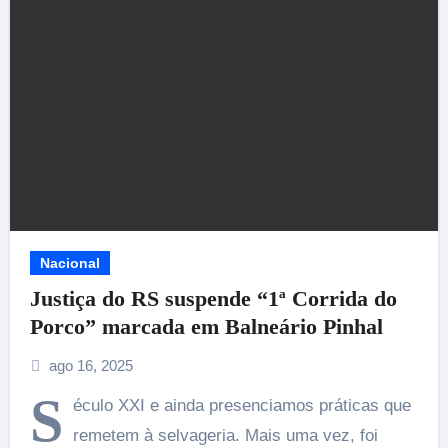
Nacional
Justiça do RS suspende “1ª Corrida do
Porco” marcada em Balneário Pinhal
ago 16, 2025
S
éculo XXI e ainda presenciamos práticas que
remetem à selvageria. Mais uma vez, foi