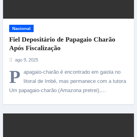
Nacional
Fiel Depositário de Papagaio Charão
Após Fiscalização
ago 9, 2025
P
apagaio-charão é encontrado em gaiola no
litoral de Imbé, mas permanece com a tutora
Um papagaio-charão (Amazona pretrei),…