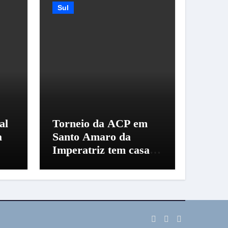
Sul
al
Torneio da ACP em
a
Santo Amaro da
Imperatriz tem casa
cheia