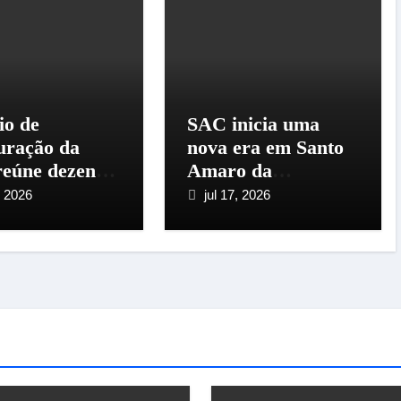
io de
SAC inicia uma
uração da
nova era em Santo
eúne dezenas
Amaro da
iadores em
Imperatriz e
, 2026
jul 17, 2026
 Amaro da
anuncia a maior
atriz
temporada da sua
história