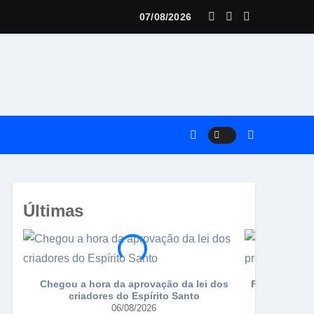
anilhas de pássaros é preso com vasto material
07/08/2026
Últimas
Chegou a hora da aprovação da lei dos
Falsificador 
criadores do Espírito Santo
06/08/2026