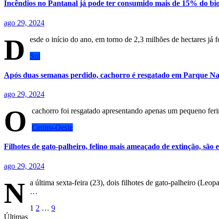
Incêndios no Pantanal já pode ter consumido mais de 15% do bi
ago 29, 2024
D
esde o início do ano, em torno de 2,3 milhões de hectares já
Sul
Após duas semanas perdido, cachorro é resgatado em Parque Na
ago 29, 2024
O
cachorro foi resgatado apresentando apenas um pequeno feri
Centro-Oeste
Filhotes de gato-palheiro, felino mais ameaçado de extinção, sã
ago 29, 2024
N
a última sexta-feira (23), dois filhotes de gato-palheiro (Le
…
Paginação
1
2
…
9
Últimas