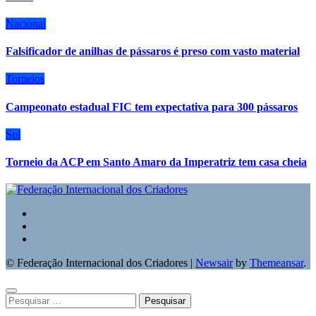
Nacional
Falsificador de anilhas de pássaros é preso com vasto material
Torneios
Campeonato estadual FIC tem expectativa para 300 pássaros
Sul
Torneio da ACP em Santo Amaro da Imperatriz tem casa cheia
© Federação Internacional dos Criadores
|
Newsair
by
Themeansar
.
Pesquisar
por: