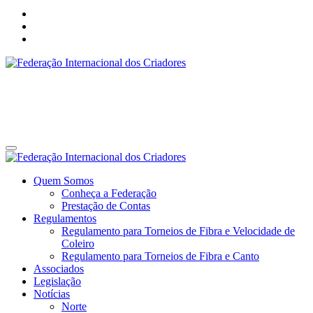
Federação Internacional dos Criadores
Site da Federação Internacional dos Criadores de Pássaros
Federação Internacional dos Criadores
Site da Federação Internacional dos Criadores de Pássaros
Quem Somos
Conheça a Federação
Prestação de Contas
Regulamentos
Regulamento para Torneios de Fibra e Velocidade de
Coleiro
Regulamento para Torneios de Fibra e Canto
Associados
Legislação
Notícias
Norte