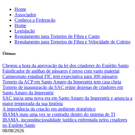
Skip
Home
to
Associados
content
Conheça a Federação
Home
Legislação
Regulamento para Torneios de Fibra e Canto
Regulamento para Torneios de Fibra e Velocidade de Coleiro
Últimas
Chegou a hora da aprovação da lei dos criadores do Espírito Santo
Falsificador de anilhas de pássaros é preso com vasto material
Campeonato estadual FIC tem expectativa para 300 pássaros
Torneio da ACP em Santo Amaro da Imperatriz tem casa cheia
Torneio de inauguração da SAC reúne dezenas de criadores em
Santo Amaro da Imperatriz
SAC inicia uma nova era em Santo Amaro da Imperatriz e anuncia a
maior temporada da sua história
A importância da criação em ambiente doméstico
IBAMA mais uma vez se contradiz dentro do sistema de TI
IBAMA, inconstitucionalidade jurídica enfrentada pelos criadores
no Espírito Santo
08/08/2026