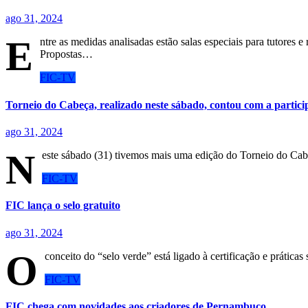
ago 31, 2024
E
ntre as medidas analisadas estão salas especiais para tutores e
Propostas…
FIC-TV
Torneio do Cabeça, realizado neste sábado, contou com a partici
ago 31, 2024
N
este sábado (31) tivemos mais uma edição do Torneio do Ca
FIC-TV
FIC lança o selo gratuito
ago 31, 2024
O
conceito do “selo verde” está ligado à certificação e prátic
FIC-TV
FIC chega com novidades aos criadores de Pernambuco