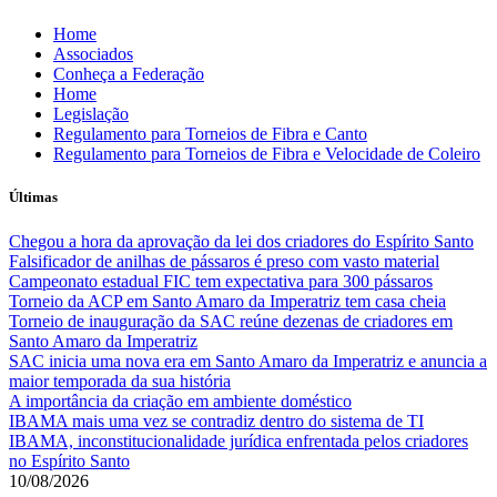
Skip
Home
to
Associados
content
Conheça a Federação
Home
Legislação
Regulamento para Torneios de Fibra e Canto
Regulamento para Torneios de Fibra e Velocidade de Coleiro
Últimas
Chegou a hora da aprovação da lei dos criadores do Espírito Santo
Falsificador de anilhas de pássaros é preso com vasto material
Campeonato estadual FIC tem expectativa para 300 pássaros
Torneio da ACP em Santo Amaro da Imperatriz tem casa cheia
Torneio de inauguração da SAC reúne dezenas de criadores em
Santo Amaro da Imperatriz
SAC inicia uma nova era em Santo Amaro da Imperatriz e anuncia a
maior temporada da sua história
A importância da criação em ambiente doméstico
IBAMA mais uma vez se contradiz dentro do sistema de TI
IBAMA, inconstitucionalidade jurídica enfrentada pelos criadores
no Espírito Santo
10/08/2026