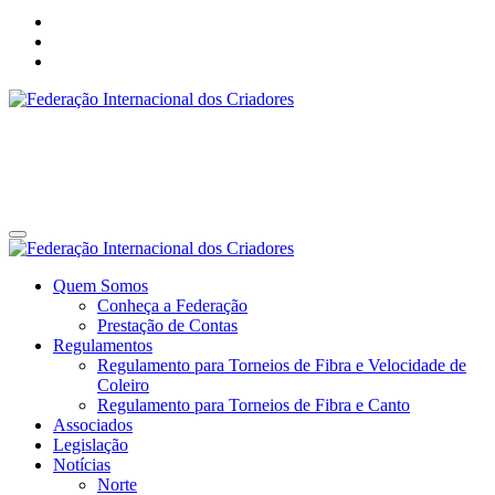
Federação Internacional dos Criadores
Site da Federação Internacional dos Criadores de Pássaros
Federação Internacional dos Criadores
Site da Federação Internacional dos Criadores de Pássaros
Quem Somos
Conheça a Federação
Prestação de Contas
Regulamentos
Regulamento para Torneios de Fibra e Velocidade de
Coleiro
Regulamento para Torneios de Fibra e Canto
Associados
Legislação
Notícias
Norte