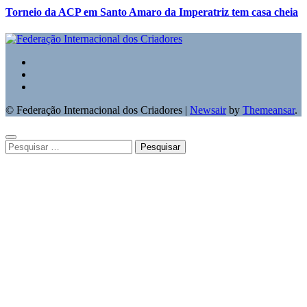
Torneio da ACP em Santo Amaro da Imperatriz tem casa cheia
© Federação Internacional dos Criadores
|
Newsair
by
Themeansar
.
Pesquisar
por: