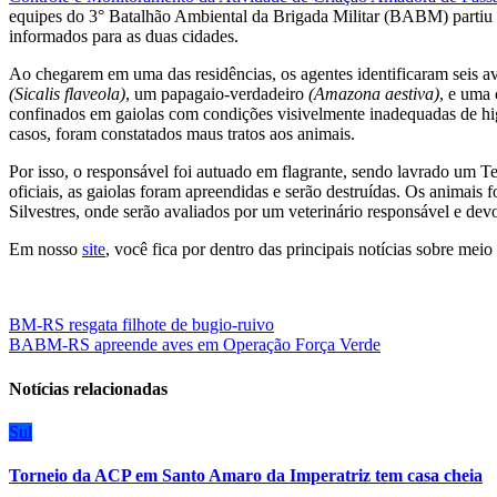
equipes do 3° Batalhão Ambiental da Brigada Militar (BABM) partiu p
informados para as duas cidades.
Ao chegarem em uma das residências, os agentes identificaram seis avê
(Sicalis flaveola)
, um papagaio-verdadeiro
(Amazona aestiva)
, e uma 
confinados em gaiolas com condições visivelmente inadequadas de hig
casos, foram constatados maus tratos aos animais.
Por isso, o responsável foi autuado em flagrante, sendo lavrado um 
oficiais, as gaiolas foram apreendidas e serão destruídas. Os anima
Silvestres, onde serão avaliados por um veterinário responsável e dev
Em nosso
site
, você fica por dentro das principais notícias sobre meio
Navegação
BM-RS resgata filhote de bugio-ruivo
BABM-RS apreende aves em Operação Força Verde
de
Post
Notícias relacionadas
Sul
Torneio da ACP em Santo Amaro da Imperatriz tem casa cheia