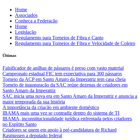
Skip
Home
to
Associados
content
Conheça a Federação
Home
Legislação
Regulamento para Torneios de Fibra e Canto
Regulamento para Torneios de Fibra e Velocidade de Coleiro
Últimas
Falsificador de anilhas de pássaros é preso com vasto material
Campeonato estadual FIC tem expectativa para 300 pássaros
Torneio da ACP em Santo Amaro da Imperatriz tem casa cheia
Torneio de inauguração da SAC reúne dezenas de criadores em
Santo Amaro da Imperatriz
SAC inicia uma nova era em Santo Amaro da Imperatriz e anuncia a
maior temporada da sua história
A importância da criação em ambiente doméstico
IBAMA mais uma vez se contradiz dentro do sistema de TI
IBAMA, inconstitucionalidade jurídica enfrentada pelos criadores
no Espírito Santo
Criadores se unem em apoio à pré-candidatura de Richard
Rasmussen a deputado federal