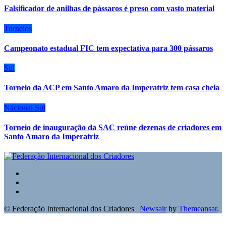
Falsificador de anilhas de pássaros é preso com vasto material
Torneios
Campeonato estadual FIC tem expectativa para 300 pássaros
Sul
Torneio da ACP em Santo Amaro da Imperatriz tem casa cheia
Nacional
Sul
Torneio de inauguração da SAC reúne dezenas de criadores em
Santo Amaro da Imperatriz
© Federação Internacional dos Criadores
|
Newsair
by
Themeansar
.