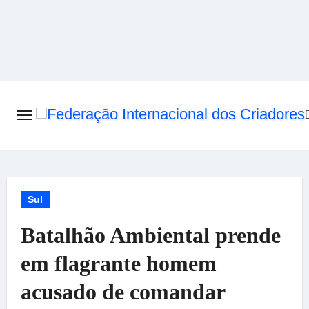
Skip
to
content
Sul
Batalhão Ambiental prende
em flagrante homem
acusado de comandar