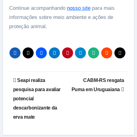
Continue acompanhando
nosso site
para mais
informações sobre meio ambiente e ações de
proteção animal.
Navegação
Seapi realiza
CABM-RS resgata
de
pesquisa para avaliar
Puma em Uruguaiana
potencial
Post
descarbonizante da
erva mate