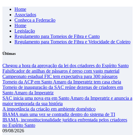
Skip
Home
to
Associados
content
Conheça a Federação
Home
Legislação
Regulamento para Torneios de Fibra e Canto
Regulamento para Torneios de Fibra e Velocidade de Coleiro
Últimas
Chegou a hora da aprovação da lei dos criadores do Espírito Santo
Falsificador de anilhas de pássaros é preso com vasto material
Campeonato estadual FIC tem expectativa para 300 pássaros
Torneio da ACP em Santo Amaro da Imperatriz tem casa cheia
Torneio de inauguração da SAC reúne dezenas de criadores em
Santo Amaro da Imperatriz
SAC inicia uma nova era em Santo Amaro da Imperatriz e anuncia a
maior temporada da sua história
A importância da criação em ambiente doméstico
IBAMA mais uma vez se contradiz dentro do sistema de TI
IBAMA, inconstitucionalidade jurídica enfrentada pelos criadores
no Espírito Santo
09/08/2026