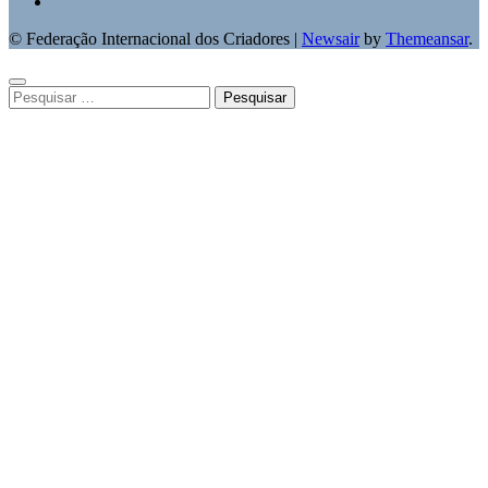
© Federação Internacional dos Criadores
|
Newsair
by
Themeansar
.
Pesquisar
por: