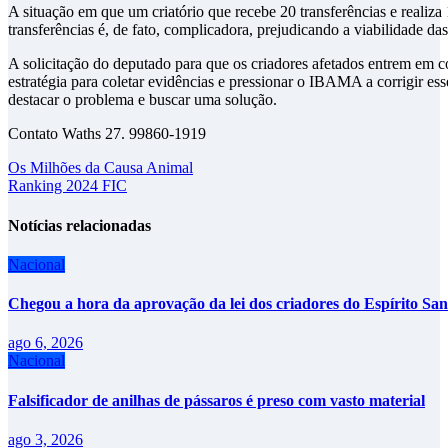
A situação em que um criatório que recebe 20 transferências e realiz
transferências é, de fato, complicadora, prejudicando a viabilidade da
A solicitação do deputado para que os criadores afetados entrem em 
estratégia para coletar evidências e pressionar o IBAMA a corrigir es
destacar o problema e buscar uma solução.
Contato Waths 27. 99860-1919
Navegação
Os Milhões da Causa Animal
Ranking 2024 FIC
de
Post
Notícias relacionadas
Nacional
Chegou a hora da aprovação da lei dos criadores do Espírito San
ago 6, 2026
Nacional
Falsificador de anilhas de pássaros é preso com vasto material
ago 3, 2026