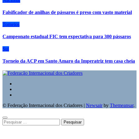
Nacional
Falsificador de anilhas de pássaros é preso com vasto material
Torneios
Campeonato estadual FIC tem expectativa para 300 pássaros
Sul
Torneio da ACP em Santo Amaro da Imperatriz tem casa cheia
© Federação Internacional dos Criadores
|
Newsair
by
Themeansar
.
Pesquisar
por: