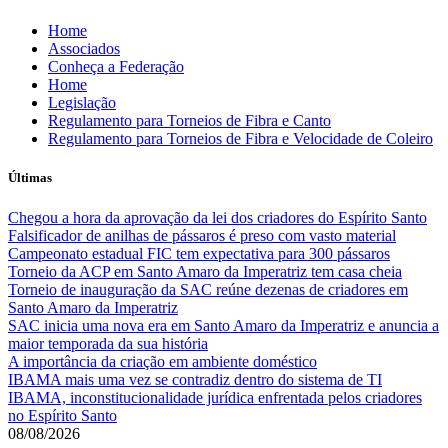
Skip
Home
to
Associados
content
Conheça a Federação
Home
Legislação
Regulamento para Torneios de Fibra e Canto
Regulamento para Torneios de Fibra e Velocidade de Coleiro
Últimas
Chegou a hora da aprovação da lei dos criadores do Espírito Santo
Falsificador de anilhas de pássaros é preso com vasto material
Campeonato estadual FIC tem expectativa para 300 pássaros
Torneio da ACP em Santo Amaro da Imperatriz tem casa cheia
Torneio de inauguração da SAC reúne dezenas de criadores em
Santo Amaro da Imperatriz
SAC inicia uma nova era em Santo Amaro da Imperatriz e anuncia a
maior temporada da sua história
A importância da criação em ambiente doméstico
IBAMA mais uma vez se contradiz dentro do sistema de TI
IBAMA, inconstitucionalidade jurídica enfrentada pelos criadores
no Espírito Santo
08/08/2026