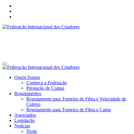
Federação Internacional dos Criadores
Site da Federação Internacional dos Criadores de Pássaros
Federação Internacional dos Criadores
Site da Federação Internacional dos Criadores de Pássaros
Quem Somos
Conheça a Federação
Prestação de Contas
Regulamentos
Regulamento para Torneios de Fibra e Velocidade de
Coleiro
Regulamento para Torneios de Fibra e Canto
Associados
Legislação
Notícias
Norte