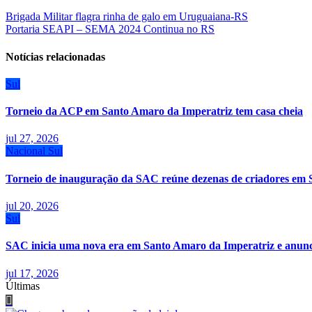
Navegação
Brigada Militar flagra rinha de galo em Uruguaiana-RS
Portaria SEAPI – SEMA 2024 Continua no RS
de
Post
Notícias relacionadas
Sul
Torneio da ACP em Santo Amaro da Imperatriz tem casa cheia
jul 27, 2026
Nacional
Sul
Torneio de inauguração da SAC reúne dezenas de criadores em 
jul 20, 2026
Sul
SAC inicia uma nova era em Santo Amaro da Imperatriz e anunci
jul 17, 2026
Últimas