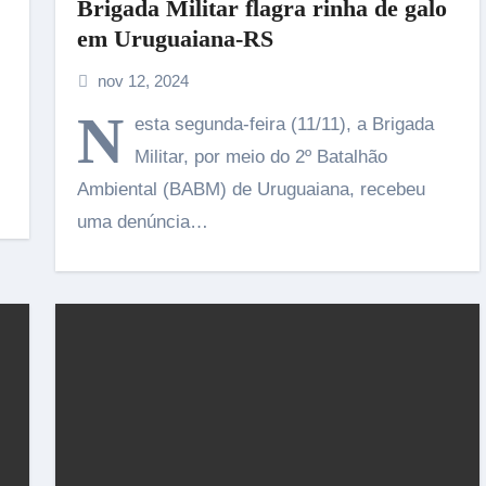
Brigada Militar flagra rinha de galo
em Uruguaiana-RS
nov 12, 2024
N
esta segunda-feira (11/11), a Brigada
Militar, por meio do 2º Batalhão
Ambiental (BABM) de Uruguaiana, recebeu
uma denúncia…