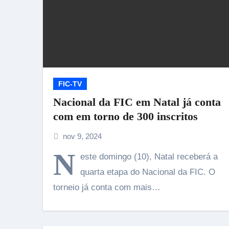
FIC-TV
Nacional da FIC em Natal já conta
com em torno de 300 inscritos
nov 9, 2024
N
este domingo (10), Natal receberá a
quarta etapa do Nacional da FIC. O
torneio já conta com mais…