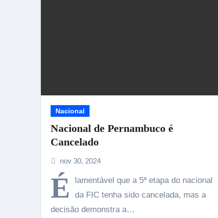
Nacional
Nacional de Pernambuco é
Cancelado
nov 30, 2024
É
lamentável que a 5ª etapa do nacional
da FIC tenha sido cancelada, mas a
decisão demonstra a…