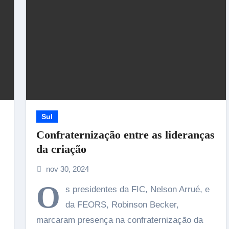
SAC inicia uma nova era em Santo Amaro 
Imperatriz e anuncia a maior temporada d
sua história
17/07/2026
Sul
Confraternização entre as lideranças
da criação
nov 30, 2024
O
s presidentes da FIC, Nelson Arrué, e
da FEORS, Robinson Becker,
marcaram presença na confraternização da