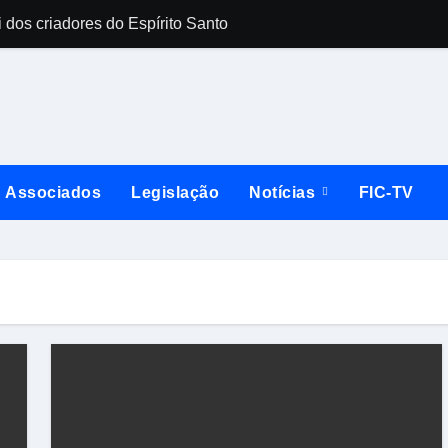
 dos criadores do Espírito Santo
Falsificador de 
Associados
Legislação
Notícias
FIC-TV