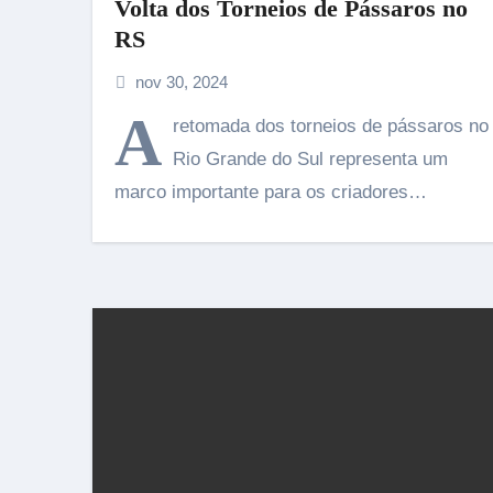
Volta dos Torneios de Pássaros no
RS
nov 30, 2024
A
retomada dos torneios de pássaros no
Rio Grande do Sul representa um
marco importante para os criadores…