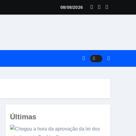
anilhas de pássaros é preso com vasto material
08/08/2026
Últimas