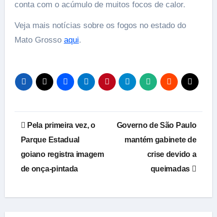
conta com o acúmulo de muitos focos de calor.
Veja mais notícias sobre os fogos no estado do
Mato Grosso
aqui
.
Navegação
Pela primeira vez, o
Governo de São Paulo
de
Parque Estadual
mantém gabinete de
goiano registra imagem
crise devido a
Post
de onça-pintada
queimadas