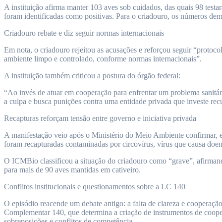
A instituição afirma manter 103 aves sob cuidados, das quais 98 testa
foram identificadas como positivas. Para o criadouro, os números dem
Criadouro rebate e diz seguir normas internacionais
Em nota, o criadouro rejeitou as acusações e reforçou seguir “protoc
ambiente limpo e controlado, conforme normas internacionais”.
A instituição também criticou a postura do órgão federal:
“Ao invés de atuar em cooperação para enfrentar um problema sanitári
a culpa e busca punições contra uma entidade privada que investe re
Recapturas reforçam tensão entre governo e iniciativa privada
A manifestação veio após o Ministério do Meio Ambiente confirmar, em
foram recapturadas contaminadas por circovírus, vírus que causa doen
O ICMBio classificou a situação do criadouro como “grave”, afirmand
para mais de 90 aves mantidas em cativeiro.
Conflitos institucionais e questionamentos sobre a LC 140
O episódio reacende um debate antigo: a falta de clareza e cooperaçã
Complementar 140, que determina a criação de instrumentos de cooper
sobreposições e conflitos de competência.