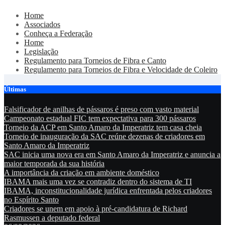
Skip
Home
to
Associados
content
Conheça a Federação
Home
Legislação
Regulamento para Torneios de Fibra e Canto
Regulamento para Torneios de Fibra e Velocidade de Coleiro
Últimas
Falsificador de anilhas de pássaros é preso com vasto material
Campeonato estadual FIC tem expectativa para 300 pássaros
Torneio da ACP em Santo Amaro da Imperatriz tem casa cheia
Torneio de inauguração da SAC reúne dezenas de criadores em
Santo Amaro da Imperatriz
SAC inicia uma nova era em Santo Amaro da Imperatriz e anuncia a
maior temporada da sua história
A importância da criação em ambiente doméstico
IBAMA mais uma vez se contradiz dentro do sistema de TI
IBAMA, inconstitucionalidade jurídica enfrentada pelos criadores
no Espírito Santo
Criadores se unem em apoio à pré-candidatura de Richard
Rasmussen a deputado federal