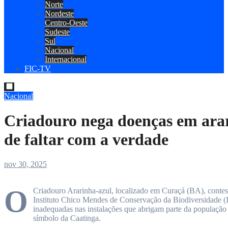
Norte
Nordeste
Centro-Oeste
Sudeste
Sul
Nacional
Internacional
FIC-TV
Nacional
Criadouro nega doenças em ara
de faltar com a verdade
nov 30, 2025
O
Criadouro Ararinha-azul, localizado em Curaçá (BA), contes
Instituto Chico Mendes de Conservação da Biodiversidade (I
inadequadas nas instalações que abrigam parte da populaçã
símbolo da Caatinga.