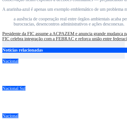
A ararinha-azul é apenas um exemplo emblemático de um problema m
a ausência de cooperação real entre órgãos ambientais acaba p
burocracias, desencontros administrativos e ações desconexas.
Navegação
Presidente da FIC assume a ACPAZEM e anuncia grande mudança p
FIC celebra integração com a FEBRAC e reforça união entre federaçõ
de
Post
Notícias relacionadas
Nacional
Falsificador de anilhas de pássaros é preso com vasto material
ago 3, 2026
Nacional
Sul
Torneio de inauguração da SAC reúne dezenas de criadores em 
jul 20, 2026
Nacional
A importância da criação em ambiente doméstico