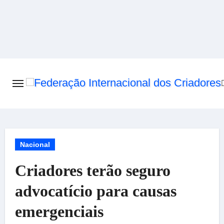
Skip
to
content
Nacional
Criadores terão seguro
advocatício para causas
emergenciais