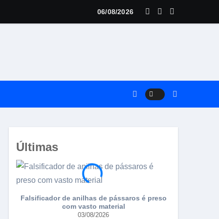
dual FIC tem expectativa para 300 pássaros
06/08/2026
Últimas
Falsificador de anilhas de pássaros é preso
Torneio da AC
com vasto material
03/08/2026