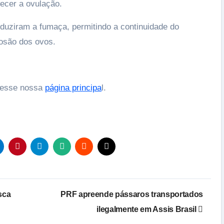
ecer a ovulação.
uziram a fumaça, permitindo a continuidade do
osão dos ovos.
acesse nossa
página principa
l.
sca
PRF apreende pássaros transportados
ilegalmente em Assis Brasil