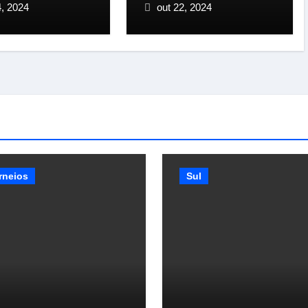
iedade rural
silvestre em Lábrea
4, 2024
out 22, 2024
mazonas
rneios
Sul