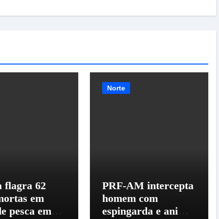
Norte
 flagra 62
PRF-AM intercepta
mortas em
homem com
de pesca em
espingarda e animal