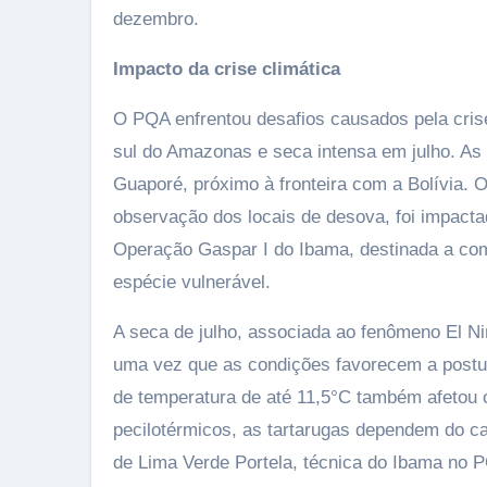
dezembro.
Impacto da crise climática
O PQA enfrentou desafios causados pela crise 
sul do Amazonas e seca intensa em julho. A
Guaporé, próximo à fronteira com a Bolívia. O 
observação dos locais de desova, foi impact
Operação Gaspar I do Ibama, destinada a com
espécie vulnerável.
A seca de julho, associada ao fenômeno El N
uma vez que as condições favorecem a postur
de temperatura de até 11,5°C também afetou o 
pecilotérmicos, as tartarugas dependem do ca
de Lima Verde Portela, técnica do Ibama no 