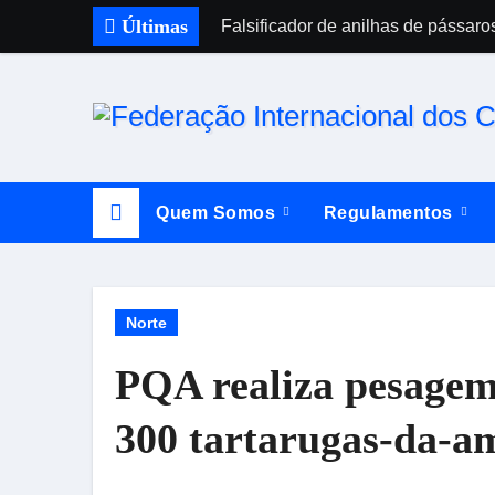
Skip
Últimas
Falsificador de anilhas de pássaro
to
content
Quem Somos
Regulamentos
Norte
PQA realiza pesagem
300 tartarugas-da-