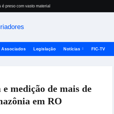
s é preso com vasto material
Campeonato esta
Associados
Legislação
Notícias
FIC-TV
 e medição de mais de
amazônia em RO