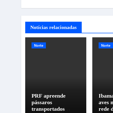
Post
Notícias relacionadas
Norte
Norte
PRF apreende
Ibama
pássaros
aves 
transportados
rede 