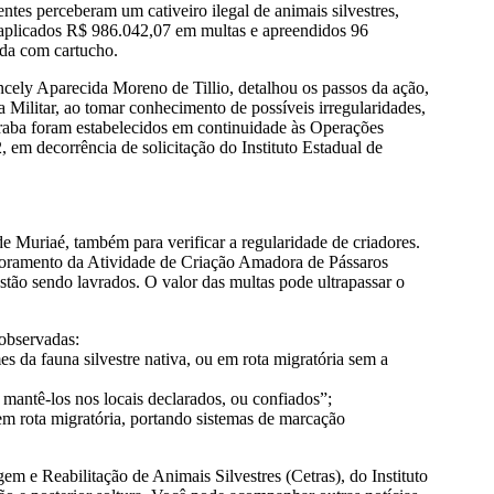
tes perceberam um cativeiro ilegal de animais silvestres,
 aplicados R$ 986.042,07 em multas e apreendidos 96
rda com cartucho.
cely Aparecida Moreno de Tillio, detalhou os passos da ação,
a Militar, ao tomar conhecimento de possíveis irregularidades,
raba foram estabelecidos em continuidade às Operações
, em decorrência de solicitação do Instituto Estadual de
 Muriaé, também para verificar a regularidade de criadores.
itoramento da Atividade de Criação Amadora de Pássaros
estão sendo lavrados. O valor das multas pode ultrapassar o
 observadas:
imes da fauna silvestre nativa, ou em rota migratória sem a
 mantê-los nos locais declarados, ou confiados”;
 em rota migratória, portando sistemas de marcação
m e Reabilitação de Animais Silvestres (Cetras), do Instituto