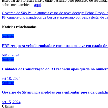
Estadual de Florestas (IEF), onde passarão pelo processo de reabilita
sobre meio ambiente
aqui
.
Navegação
Governo de São Paulo anuncia casos de nova doença: Febre Oropou
PF cumpre oito mandados de busca e apreensão por pesca ilegal de c
de
Post
Notícias relacionadas
Sudeste
PRF recupera veículo roubado e encontra uma ave em estado de
out 7, 2024
Sudeste
Unidades de Conservação do RJ reabrem após queda no número 
set 18, 2024
Sudeste
Governo de SP anuncia medidas para enfrentar piora da qualida
set 15, 2024
Últimas