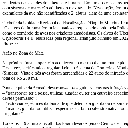
residentes nas cidades de Uberaba e Iturama. Em um dos casos, os agen
com sistema de marcação adulterado e extraviado. Nesta ação, foram
exemplares da ave não identificadas e 2 jabutis, além de uma espinga
O chefe da Unidade Regional de Fiscalização Triângulo Mineiro, Fran
“Os alvos de Iturama foram levantados e requisitado apoio pela Políci
como o comércio de aves por criadores amadoristas. Os alvos de Ube
Oryzoborus I e II, realizadas pela regional Triângulo Mineiro em 2022
Florestas”.
Ação na Zona da Mata
Na próxima área, a operação aconteceu no mesmo dia, no município de
Desta vez, verificando a regularidade no Sistema de Controle e Mon
(Sispass). Vinte e três aves foram apreendidas e 22 autos de infração 
total de R$ 288 mil.
Para a equipe da Semad, destacam-se os seguintes itens nas infrações
– “transportar, ter a posse, utilizar, guardar ou ter em cativeiro espéc
devida permissão”;
– “extraviar espécimes da fauna de que detenha a guarda ou deixar de
– “manter, guardar ou utilizar espécimes da fauna silvestre nativa, ou
irregulares”.
Todos os 119 animais recolhidos foram levados para o Centro de Triage