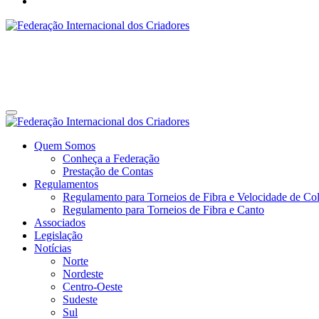
Federação Internacional dos Criadores
Site da Federação Internacional dos Criadores de Pássaros
Federação Internacional dos Criadores
Site da Federação Internacional dos Criadores de Pássaros
Quem Somos
Conheça a Federação
Prestação de Contas
Regulamentos
Regulamento para Torneios de Fibra e Velocidade de Col
Regulamento para Torneios de Fibra e Canto
Associados
Legislação
Notícias
Norte
Nordeste
Centro-Oeste
Sudeste
Sul